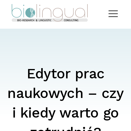
Skip
Biolingual
to
content
EXPAND
DROPDO
Edytor prac
naukowych – czy
i kiedy warto go
Search
for: