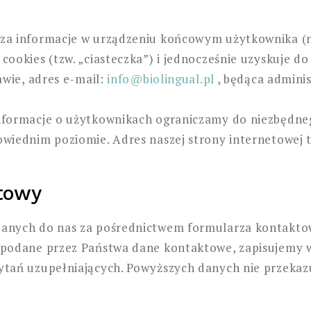
za informacje w urządzeniu końcowym użytkownika (n
ookies (tzw. „ciasteczka”) i jednocześnie uzyskuje do 
awie, adres e-mail:
info@biolingual.pl
, będąca admini
nformacje o użytkownikach ograniczamy do niezbędn
iednim poziomie. Adres naszej strony internetowej to:
towy
łanych do nas za pośrednictwem formularza kontakt
 podane przez Państwa dane kontaktowe, zapisujemy w
ytań uzupełniających. Powyższych danych nie przeka