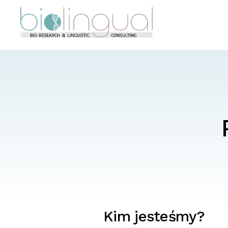
Skip
Biolingual
to
content
Kim jesteśmy?