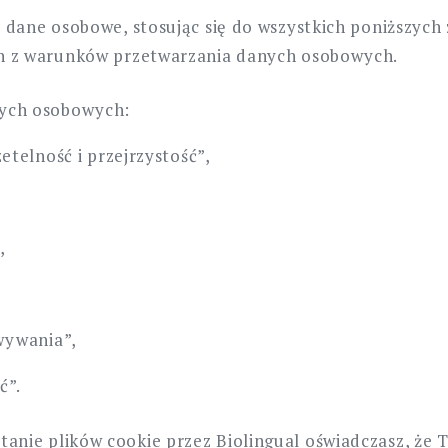
za dane osobowe, stosując się do wszystkich poniższyc
den z warunków przetwarzania danych osobowych.
nych osobowych:
telność i przejrzystość”,
,
wywania”,
ć”.
anie plików cookie przez Biolingual oświadczasz, że T