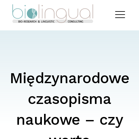
Skip
Biolingual
to
content
EXPAND
DROPDO
Międzynarodowe
czasopisma
naukowe – czy
Search
for: