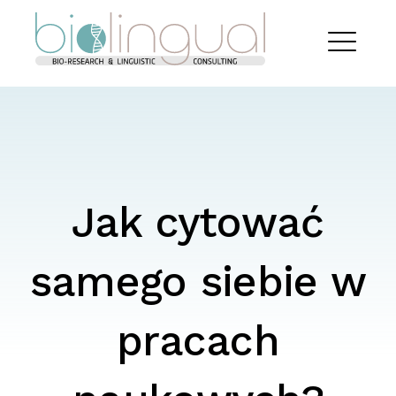
Skip
Biolingual
to
content
EXPAND
DROPDO
Jak cytować
samego siebie w
pracach
Search
for: