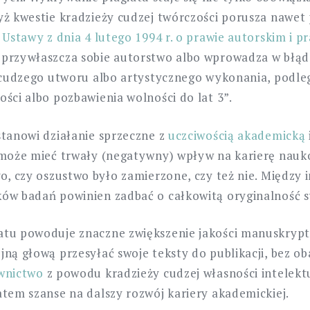
yż kwestie kradzieży cudzej twórczości porusza nawet 
5
Ustawy z dnia 4 lutego 1994 r. o prawie autorskim i p
o przywłaszcza sobie autorstwo albo wprowadza w błąd
i cudzego utworu albo artystycznego wykonania, podle
ości albo pozbawienia wolności do lat 3”.
stanowi działanie sprzeczne z
uczciwością akademicką
 może mieć trwały (negatywny) wpływ na karierę nauko
go, czy oszustwo było zamierzone, czy też nie. Między 
ów badań powinien zadbać o całkowitą oryginalność sw
atu powoduje znaczne zwiększenie jakości manuskrypt
jną głową przesyłać swoje teksty do publikacji, bez o
awnictwo
z powodu kradzieży cudzej własności intelektu
atem szanse na dalszy rozwój kariery akademickiej.