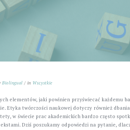
y
Biolingual
in
Wszystkie
ch elementów, jaki powinien przyświecać każdemu ba
e. Etyka twórczości naukowej dotyczy również dbania
estety, w świecie prac akademickich bardzo często spot
tekstami. Dziś poszukamy odpowiedzi na pytanie, dla