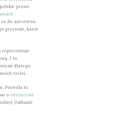
polskie prawo.
rawach
 co do autorstwa
ga grzywnie, karze
i reprezentuje
wą. I to
innymi dlatego
oich treści.
u. Pozwala to
baw o
odrzucenie
alnej. Unikanie