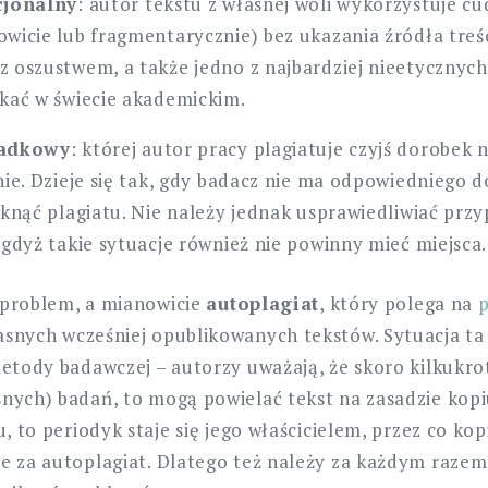
cjonalny
: autor tekstu z własnej woli wykorzystuje c
wicie lub fragmentarycznie) bez ukazania źródła treści
 oszustwem, a także jedno z najbardziej nieetycznych 
kać w świecie akademickim.
padkowy
: której autor pracy plagiatuje czyjś dorobek
nie. Dzieje się tak, gdy badacz nie ma odpowiedniego d
iknąć plagiatu. Nie należy jednak usprawiedliwiać pr
 gdyż takie sytuacje również nie powinny mieć miejsca.
i problem, a mianowicie
autoplagiat
, który polega na
snych wcześniej opublikowanych tekstów. Sytuacja ta
metody badawczej – autorzy uważają, że skoro kilkukrot
nych) badań, to mogą powielać tekst na zasadzie kopiu
u, to periodyk staje się jego właścicielem, przez co ko
e za autoplagiat. Dlatego też należy za każdym raze