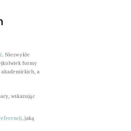
h
ć
. Niezwykle
ejkolwiek formy
i akademickich, a
acy, wskazując
 referencji
, jaką