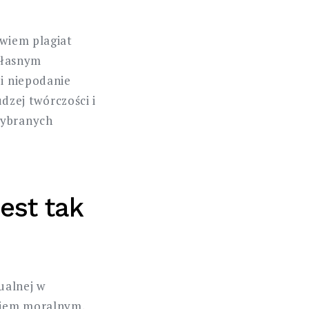
owiem plagiat
 własnym
 i niepodanie
udzej twórczości i
wybranych
est tak
ualnej w
zkiem moralnym,