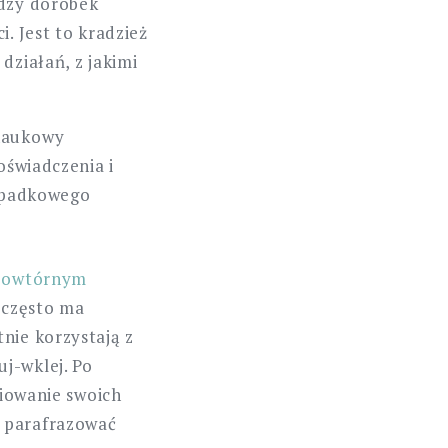
udzy dorobek
. Jest to kradzież
działań, z jakimi
 naukowy
oświadczenia i
zypadkowego
powtórnym
 często ma
nie korzystają z
j-wklej. Po
piowanie swoich
m parafrazować