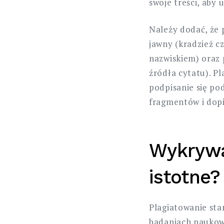
swoje treści, aby
Należy dodać, że 
jawny (kradzież cz
nazwiskiem) oraz 
źródła cytatu). Pl
podpisanie się po
fragmentów i dopis
Wykrywan
istotne?
Plagiatowanie sta
badaniach naukowy