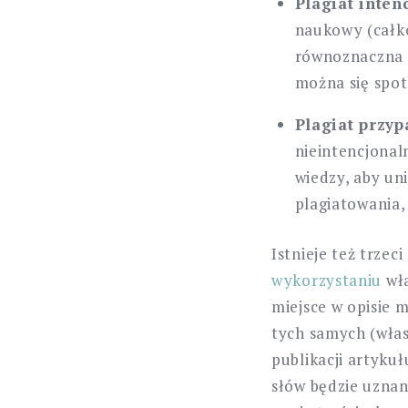
Plagiat inten
naukowy (całko
równoznaczna z
można się spot
Plagiat przy
nieintencjonal
wiedzy, aby un
plagiatowania,
Istnieje też trzec
wykorzystaniu
wła
miejsce w opisie 
tych samych (włas
publikacji artykuł
słów będzie uznan