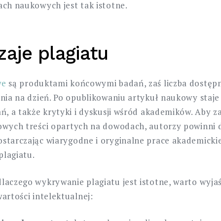
ach naukowych jest tak istotne.
zaje plagiatu
we
są produktami końcowymi badań, zaś liczba dostęp
dnia na dzień. Po opublikowaniu artykuł naukowy staje
ań, a także krytyki i dyskusji wśród akademików. Aby
owych treści opartych na dowodach, autorzy powinni d
starczając wiarygodne i oryginalne prace akademickie
lagiatu.
laczego wykrywanie plagiatu jest istotne, warto wyja
artości intelektualnej: