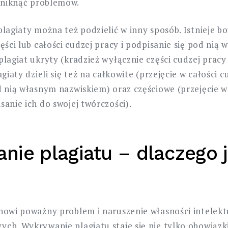
 uniknąć problemów.
plagiaty można też podzielić w inny sposób. Istnieje b
ęści lub całości cudzej pracy i podpisanie się pod nią
plagiat ukryty (kradzież wyłącznie części cudzej pracy
agiaty dzieli się też na całkowite (przejęcie w całości c
d nią własnym nazwiskiem) oraz częściowe (przejęcie 
anie ich do swojej twórczości).
ie plagiatu – dlaczego j
nowi poważny problem i naruszenie własności intelekt
ch. Wykrywanie plagiatu staje się nie tylko obowią