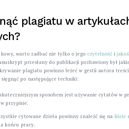
nąć plagiatu w artykułac
ych?
ukowy, warto zadbać nie tylko o jego
czytelność
i
jakoś
anuskrypt przesłany do publikacji pozbawiony był jaki
krywanie plagiatu powinno leżeć w gestii autora treśc
sięgnąć po następujące techniki:
skuteczniejszym sposobem jest używanie cytatów w pr
 w przypisie.
wszystkie cytowane dzieła powinny znaleźć się na
liście
na końcu pracy.