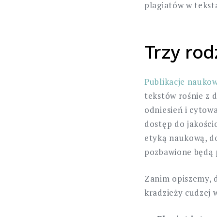
plagiatów w tekst
Trzy rod
Publikacje nauko
tekstów rośnie z 
odniesień i cytow
dostęp do jakości
etyką naukową, do
pozbawione będą p
Zanim opiszemy, d
kradzieży cudzej w