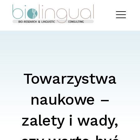
Skip
Biolingual
to
content
EXPAND
DROPDO
Towarzystwa
naukowe –
zalety i wady,
Search
for: