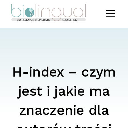
Skip
Biolingual
to
content
EXPAND
DROPDO
H-index – czym
jest i jakie ma
znaczenie dla
Search
for: